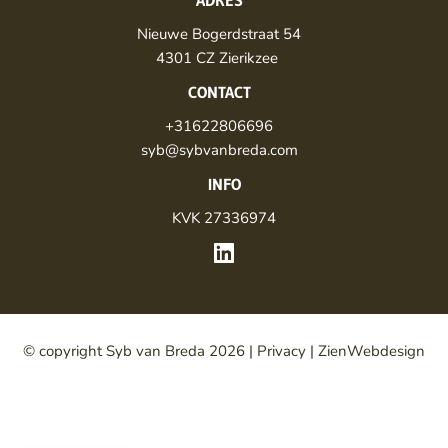
ADRES
Nieuwe Bogerdstraat 54
4301 CZ Zierikzee 
CONTACT
+31622806696
syb@sybvanbreda.com
INFO
KVK 27336974
© copyright Syb van Breda 2026 | 
Privacy
 | 
ZienWebdesign